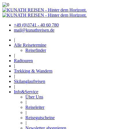
+49 (0)3741 - 40 60 780
mail@kunathreisen.de
|
Alle Reisetermine
Reisefinder
|
Radtouren
|
Trekking & Wandern
|
Skilanglaufreisen
|
Info&Service
Über Uns
|
Reiseleiter
|
Reisegutscheine
|
Newsletter abonnieren