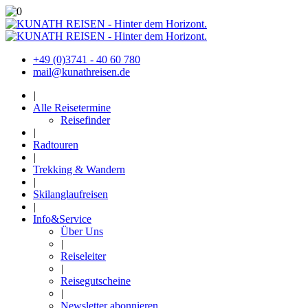
+49 (0)3741 - 40 60 780
mail@kunathreisen.de
|
Alle Reisetermine
Reisefinder
|
Radtouren
|
Trekking & Wandern
|
Skilanglaufreisen
|
Info&Service
Über Uns
|
Reiseleiter
|
Reisegutscheine
|
Newsletter abonnieren