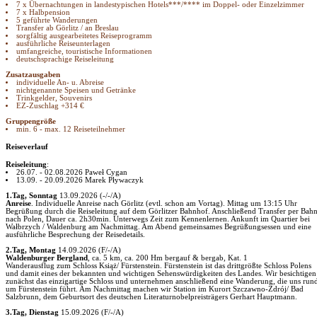
7 x Übernachtungen in landestypischen Hotels***/­**** im Doppel- oder Einzelzimmer
7 x Halbpension
5 geführte Wanderungen
Transfer ab Görlitz /­ an Breslau
sorgfältig ausgearbeitetes Reiseprogramm
ausführliche Reiseunterlagen
umfangreiche, touristische Informationen
deutschsprachige Reiseleitung
Zusatzausgaben
individuelle An- u. Abreise
nichtgenannte Speisen und Getränke
Trinkgelder, Souvenirs
EZ-Zuschlag +314 €
Gruppengröße
min. 6 - max. 12 Reiseteilnehmer
Reiseverlauf
Reiseleitung
:
26.07. - 02.08.2026 Paweł Cygan
13.09. - 20.09.2026 Marek Pływaczyk
1.Tag,
Sonntag
13.09.2026 (-/­-/­A)
Anreise
. Individuelle Anreise nach Görlitz (evtl. schon am Vortag). Mittag um 13:15 Uhr
Begrüßung durch die Reiseleitung auf dem Görlitzer Bahnhof. Anschließend Transfer per Bah
nach Polen, Dauer ca. 2h30min. Unterwegs Zeit zum Kennenlernen. Ankunft im Quartier bei
Wałbrzych /­ Waldenburg am Nachmittag. Am Abend gemeinsames Begrüßungsessen und eine
ausführliche Besprechung der Reisedetails.
2.Tag,
Montag
14.09.2026 (F/­-/­A)
Waldenburger Bergland
, ca. 5 km, ca. 200 Hm bergauf & bergab, Kat. 1
Wanderausflug zum Schloss Książ/­ Fürstenstein. Fürstenstein ist das drittgrößte Schloss Polens
und damit eines der bekannten und wichtigen Sehenswürdigkeiten des Landes. Wir besichtigen
zunächst das einzigartige Schloss und unternehmen anschließend eine Wanderung, die uns run
um Fürstenstein führt. Am Nachmittag machen wir Station im Kurort Szczawno-Zdrój/­ Bad
Salzbrunn, dem Geburtsort des deutschen Literaturnobelpreisträgers Gerhart Hauptmann.
3.Tag,
Dienstag
15.09.2026 (F/­-/­A)