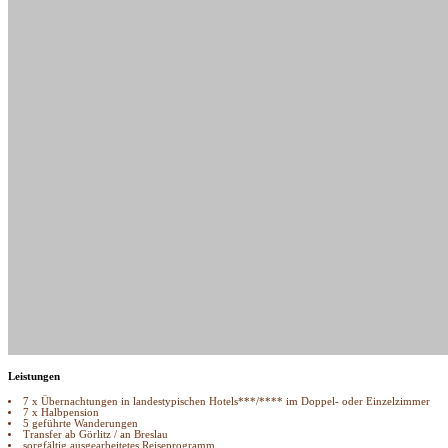
Leistungen
7 x Übernachtungen in landestypischen Hotels***/­**** im Doppel- oder Einzelzimmer
7 x Halbpension
5 geführte Wanderungen
Transfer ab Görlitz /­ an Breslau
sorgfältig ausgearbeitetes Reiseprogramm