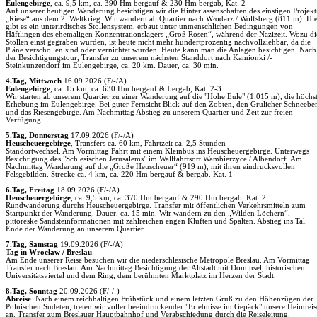
Eulengebirge
, ca. 9,5 km, ca. 390 Hm bergauf & 230 Hm bergab, Kat. 2
Auf unserer heutigen Wanderung besichtigen wir die Hinterlassenschaften des einstigen Projekt
„Riese“ aus dem 2. Weltkrieg. Wir wandern ab Quartier nach Włodarz /­ Wolfsberg (811 m). Hi
gibt es ein unterirdisches Stollensystem, erbaut unter unmenschlichen Bedingungen von
Häftlingen des ehemaligen Konzentrationslagers „Groß Rosen“, während der Nazizeit. Wozu di
Stollen einst gegraben wurden, ist heute nicht mehr hundertprozentig nachvollziehbar, da die
Pläne verschollen sind oder vernichtet wurden. Heute kann man die Anlagen besichtigen. Nach
der Besichtigungstour, Transfer zu unserem nächsten Standdort nach Kamionki /­
Steinkunzendorf im Eulengebirge, ca. 20 km. Dauer, ca. 30 min.
4.Tag,
Mittwoch
16.09.2026 (F/­-/­A)
Eulengebirge
, ca. 15 km, ca. 630 Hm bergauf & bergab, Kat. 2-3
Wir starten ab unserem Quartier zu einer Wanderung auf die "Hohe Eule" (1.015 m), die höchs
Erhebung im Eulengebirge. Bei guter Fernsicht Blick auf den Zobten, den Grulicher Schneebe
und das Riesengebirge. Am Nachmittag Abstieg zu unserem Quartier und Zeit zur freien
Verfügung.
5.Tag,
Donnerstag
17.09.2026 (F/­-/­A)
Heuscheuergebirge
, Transfers ca. 60 km, Fahrtzeit ca. 2,5 Stunden
Standortwechsel. Am Vormittag Fahrt mit einem Kleinbus ins Heuscheuergebirge. Unterwegs
Besichtigung des "Schlesischen Jerusalems" im Wallfahrtsort Wambierzyce /­ Albendorf. Am
Nachmittag Wanderung auf die „Große Heuscheuer“ (919 m), mit ihren eindrucksvollen
Felsgebilden. Strecke ca. 4 km, ca. 220 Hm bergauf & bergab. Kat. 1
6.Tag,
Freitag
18.09.2026 (F/­-/­A)
Heuscheuergebirge
, ca. 9,5 km, ca. 370 Hm bergauf & 290 Hm bergab, Kat. 2
Rundwanderung durchs Heuscheuergebirge. Transfer mit öffentlichen Verkehrsmitteln zum
Startpunkt der Wanderung. Dauer, ca. 15 min. Wir wandern zu den „Wilden Löchern“,
pittoreske Sandsteinformationen mit zahlreichen engen Klüften und Spalten. Abstieg ins Tal.
Ende der Wanderung an unserem Quartier.
7.Tag,
Samstag
19.09.2026 (F/­-/­A)
Tag in Wrocław /­ Breslau
Am Ende unserer Reise besuchen wir die niederschlesische Metropole Breslau. Am Vormittag
Transfer nach Breslau. Am Nachmittag Besichtigung der Altstadt mit Dominsel, historischen
Universitätsviertel und dem Ring, dem berühmten Marktplatz im Herzen der Stadt.
8.Tag,
Sonntag
20.09.2026 (F/­-/­-)
Abreise
. Nach einem reichhaltigen Frühstück und einem letzten Gruß zu den Höhenzügen der
Polnischen Sudeten, treten wir voller beeindruckender "Erlebnisse im Gepäck" unsere Heimreis
an. Transfer zum Breslauer Hauptbahnhof und Verabschiedung durch die Reiseleitung.