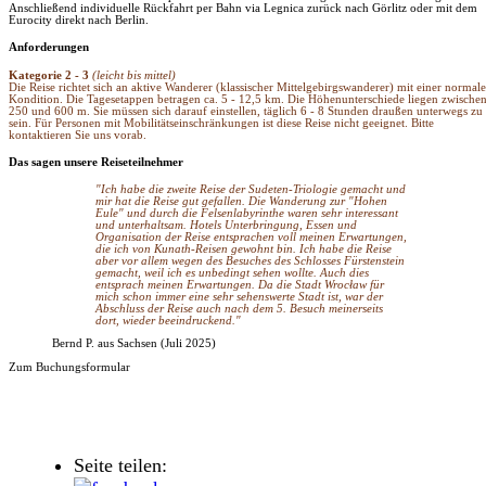
Anschließend individuelle Rückfahrt per Bahn via Legnica zurück nach Görlitz oder mit dem
Eurocity direkt nach Berlin.
Anforderungen
Kategorie 2 - 3
(leicht bis mittel)
Die Reise richtet sich an aktive Wanderer (klassischer Mittelgebirgswanderer) mit einer normal
Kondition. Die Tagesetappen betragen ca. 5 - 12,5 km. Die Höhenunterschiede liegen zwische
250 und 600 m. Sie müssen sich darauf einstellen, täglich 6 - 8 Stunden draußen unterwegs zu
sein. Für Personen mit Mobilitätseinschränkungen ist diese Reise nicht geeignet. Bitte
kontaktieren Sie uns vorab.
Das sagen unsere Reiseteilnehmer
"Ich habe die zweite Reise der Sudeten-Triologie gemacht und
mir hat die Reise gut gefallen. Die Wanderung zur "Hohen
Eule" und durch die Felsenlabyrinthe waren sehr interessant
und unterhaltsam. Hotels Unterbringung, Essen und
Organisation der Reise entsprachen voll meinen Erwartungen,
die ich von Kunath-Reisen gewohnt bin. Ich habe die Reise
aber vor allem wegen des Besuches des Schlosses Fürstenstein
gemacht, weil ich es unbedingt sehen wollte. Auch dies
entsprach meinen Erwartungen. Da die Stadt Wrocław für
mich schon immer eine sehr sehenswerte Stadt ist, war der
Abschluss der Reise auch nach dem 5. Besuch meinerseits
dort, wieder beeindruckend."
Bernd P. aus Sachsen (Juli 2025)
Zum Buchungsformular
Seite teilen: