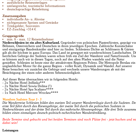
ausführliche Reiseunterlagen
umfangreiche, touristische Informationen
deutschsprachige Reiseleitung
Zusatzausgaben
individuelle An- u. Abreise
nichtgenannte Speisen und Getränke
Trinkgelder, Souvenirs
EZ-Zuschlag +314 €
Gruppengröße
min. 6 - max. 12 Reiseteilnehmer
Niederschlesien ist ein altes Kulturland.
Gegründet von polnischen Piastenfürsten, geprägt vo
Böhmen, Österreichern und Deutschen in ihren jeweiligen Epochen. Zahlreiche Kunstschätze
und einzigartige Baudenkmäler sind hier zu finden. Schlesiens Dichte an Schlössern & Gärten
gilt als die höchste in ganz Europa. Das Land ist gesegnet mit wunderschönen Landschaften. D
herrlichen Gebirge der Sudeten waren schon früh ein Ziel der Wanderer und Naturfreunde. Un
so können auch wir in diesen Tagen, noch auf den alten Pfaden wandeln und die Natur
genießen. Schlesien ist heute eine der attraktivsten Regionen Polens. Die Metropole Breslau ein
unglaublicher Motor für die ganze Region - voller Kraft, Dynamik und Wandel. Auf unserer
Reise besuchen wir zunächst die Gebirge und wechseln unsere Wanderungen ab mit der
Besichtigung der einen oder anderen Sehenswürdigkeit.
Auf dieser Reise übernachten wir in folgenden Hotels:
- 2x Nächte Hotel Jedlinka***
- 2x Nächte Hotel Sowia Dolina (!)
- 2x Nächte Hotel Spa Scaliano****
- 1x Nach Hotel Mercure Wrocław****
Wandern Sudeten Tour 1- 3
Die Wanderreise Schlesien bildet den zweiten Teil unserer Wandertrilogie durch die Sudeten. De
erste Teil führt durch das Riesengebirge, der zweite Teil durch die polnischen Sudeten in
Niederschlesien und der dritte Teil durch das mährische Altvatergebirge. Alle drei Teile zusamm
bilden einen einmaligen deutsch-polnisch-tschechischen Wanderdreiklang.
Beide Termine sind gebucht und bei beiden Terminen sind noch Plätze frei - jetzt buchen und mi
dabei sein!
Leistungen