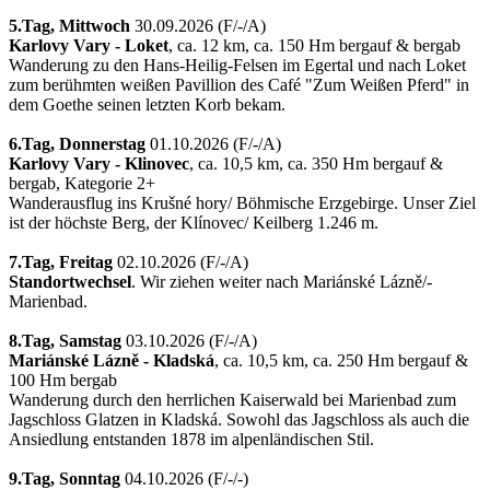
5.Tag,
Mittwoch
30.09.2026 (F/­-/­A)
Karlovy Vary - Loket
, ca. 12 km, ca. 150 Hm bergauf & bergab
Wanderung zu den Hans-Heilig-Felsen im Egertal und nach Loket
zum berühmten weißen Pavillion des Café "Zum Weißen Pferd" in
dem Goethe seinen letzten Korb bekam.
6.Tag,
Donnerstag
01.10.2026 (F/­-/­A)
Karlovy Vary - Klinovec
, ca. 10,5 km, ca. 350 Hm bergauf &
bergab, Kategorie 2+
Wanderausflug ins Krušné hory/­ Böhmische Erzgebirge. Unser Ziel
ist der höchste Berg, der Klínovec/­ Keilberg 1.246 m.
7.Tag,
Freitag
02.10.2026 (F/­-/­A)
Standortwechsel
. Wir ziehen weiter nach Mariánské Lázně/­
Marienbad.
8.Tag,
Samstag
03.10.2026 (F/­-/­A)
Mariánské Lázně - Kladská
, ca. 10,5 km, ca. 250 Hm bergauf &
100 Hm bergab
Wanderung durch den herrlichen Kaiserwald bei Marienbad zum
Jagschloss Glatzen in Kladská. Sowohl das Jagschloss als auch die
Ansiedlung entstanden 1878 im alpenländischen Stil.
9.Tag,
Sonntag
04.10.2026 (F/­-/­-)