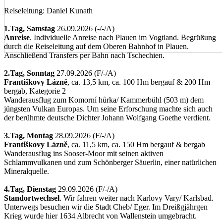
Reiseleitung: Daniel Kunath
1.Tag,
Samstag
26.09.2026 (-/­-/­A)
Anreise
. Individuelle Anreise nach Plauen im Vogtland. Begrüßung
durch die Reiseleitung auf dem Oberen Bahnhof in Plauen.
Anschließend Transfers per Bahn nach Tschechien.
2.Tag,
Sonntag
27.09.2026 (F/­-/­A)
Františkovy Lázně
, ca. 13,5 km, ca. 100 Hm bergauf & 200 Hm
bergab, Kategorie 2
Wanderausflug zum Komorní hůrka/­ Kammerbühl (503 m) dem
jüngsten Vulkan Europas. Um seine Erforschung machte sich auch
der berühmte deutsche Dichter Johann Wolfgang Goethe verdient.
3.Tag,
Montag
28.09.2026 (F/­-/­A)
Františkovy Lázně
, ca. 11,5 km, ca. 150 Hm bergauf & bergab
Wanderausflug ins Sooser-Moor mit seinen aktiven
Schlammvulkanen und zum Schönberger Säuerlin, einer natürlichen
Mineralquelle.
4.Tag,
Dienstag
29.09.2026 (F/­-/­A)
Standortwechsel
. Wir fahren weiter nach Karlovy Vary/­ Karlsbad.
Unterwegs besuchen wir die Stadt Cheb/­ Eger. Im Dreißgjährgen
Krieg wurde hier 1634 Albrecht von Wallenstein umgebracht.