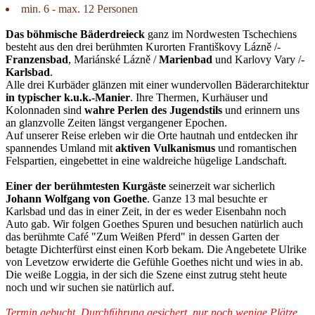
min. 6 - max. 12 Personen
Das böhmische Bäderdreieck
ganz im Nordwesten Tschechiens
besteht aus den drei berühmten Kurorten Františkovy Lázně /­
Franzensbad
, Mariánské Lázně /­
Marienbad
und Karlovy Vary /­
Karlsbad
.
Alle drei Kurbäder glänzen mit einer wundervollen Bäderarchitektur
in typischer k.u.k.-Manier
. Ihre Thermen, Kurhäuser und
Kolonnaden sind
wahre Perlen des Jugendstils
und erinnern uns
an glanzvolle Zeiten längst vergangener Epochen.
Auf unserer Reise erleben wir die Orte hautnah und entdecken ihr
spannendes Umland mit
aktiven Vulkanismus
und romantischen
Felspartien, eingebettet in eine waldreiche hügelige Landschaft.
Einer der berühmtesten Kurgäste
seinerzeit war sicherlich
Johann Wolfgang von Goethe
. Ganze 13 mal besuchte er
Karlsbad und das in einer Zeit, in der es weder Eisenbahn noch
Auto gab. Wir folgen Goethes Spuren und besuchen natürlich auch
das berühmte Café "Zum Weißen Pferd" in dessen Garten der
betagte Dichterfürst einst einen Korb bekam. Die Angebetete Ulrike
von Levetzow erwiderte die Gefühle Goethes nicht und wies in ab.
Die weiße Loggia, in der sich die Szene einst zutrug steht heute
noch und wir suchen sie natürlich auf.
Termin gebucht, Durchführung gesichert, nur noch wenige Plätze