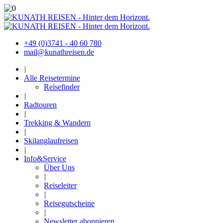
+49 (0)3741 - 40 60 780
mail@kunathreisen.de
|
Alle Reisetermine
Reisefinder
|
Radtouren
|
Trekking & Wandern
|
Skilanglaufreisen
|
Info&Service
Über Uns
|
Reiseleiter
|
Reisegutscheine
|
Newsletter abonnieren