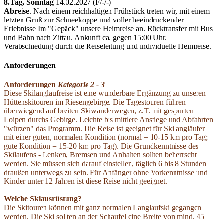
8.Tag,
Sonntag
14.02.2027 (F/­-/­-)
Abreise
. Nach einem reichhaltigen Frühstück treten wir, mit einem
letzten Gruß zur Schneekoppe und voller beeindruckender
Erlebnisse Im "Gepäck" unsere Heimreise an. Rücktransfer mit Bus
und Bahn nach Zittau. Ankunft ca. gegen 15:00 Uhr.
Verabschiedung durch die Reiseleitung und individuelle Heimreise.
Anforderungen
Anforderungen
Kategorie 2 - 3
Diese Skilanglaufreise ist eine wunderbare Ergänzung zu unseren
Hüttenskitouren im Riesengebirge. Die Tagestouren führen
überwiegend auf breiten Skiwanderwegen, z.T. mit gespurten
Loipen durchs Gebirge. Leichte bis mittlere Anstiege und Abfahrten
"würzen" das Programm. Die Reise ist geeignet für Skilangläufer
mit einer guten, normalen Kondition (normal = 10-15 km pro Tag;
gute Kondition = 15-20 km pro Tag). Die Grundkenntnisse des
Skilaufens - Lenken, Bremsen und Anhalten sollten beherrscht
werden. Sie müssen sich darauf einstellen, täglich 6 bis 8 Stunden
draußen unterwegs zu sein. Für Anfänger ohne Vorkenntnisse und
Kinder unter 12 Jahren ist diese Reise nicht geeignet.
Welche Skiausrüstung?
Die Skitouren können mit ganz normalen Langlaufski gegangen
werden. Die Ski sollten an der Schaufel eine Breite von mind. 45