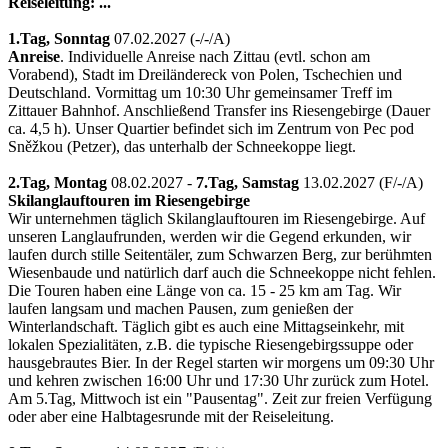
Reiseleitung: ...
1.Tag,
Sonntag
07.02.2027 (-/­-/­A)
Anreise
. Individuelle Anreise nach Zittau (evtl. schon am
Vorabend), Stadt im Dreiländereck von Polen, Tschechien und
Deutschland. Vormittag um 10:30 Uhr gemeinsamer Treff im
Zittauer Bahnhof. Anschließend Transfer ins Riesengebirge (Dauer
ca. 4,5 h). Unser Quartier befindet sich im Zentrum von Pec pod
Sněžkou (Petzer), das unterhalb der Schneekoppe liegt.
2.Tag,
Montag
08.02.2027 -
7.Tag,
Samstag
13.02.2027 (F/­-/­A)
Skilanglauftouren im Riesengebirge
Wir unternehmen täglich Skilanglauftouren im Riesengebirge. Auf
unseren Langlaufrunden, werden wir die Gegend erkunden, wir
laufen durch stille Seitentäler, zum Schwarzen Berg, zur berühmten
Wiesenbaude und natürlich darf auch die Schneekoppe nicht fehlen.
Die Touren haben eine Länge von ca. 15 - 25 km am Tag. Wir
laufen langsam und machen Pausen, zum genießen der
Winterlandschaft. Täglich gibt es auch eine Mittagseinkehr, mit
lokalen Spezialitäten, z.B. die typische Riesengebirgssuppe oder
hausgebrautes Bier. In der Regel starten wir morgens um 09:30 Uhr
und kehren zwischen 16:00 Uhr und 17:30 Uhr zurück zum Hotel.
Am 5.Tag, Mittwoch ist ein "Pausentag". Zeit zur freien Verfügung
oder aber eine Halbtagesrunde mit der Reiseleitung.