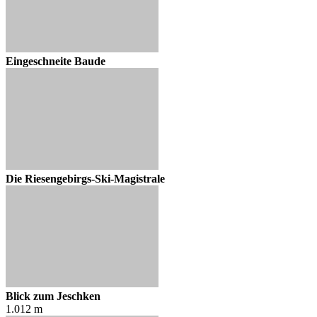
Eingeschneite Baude
Die Riesengebirgs-Ski-Magistrale
Blick zum Jeschken
1.012 m