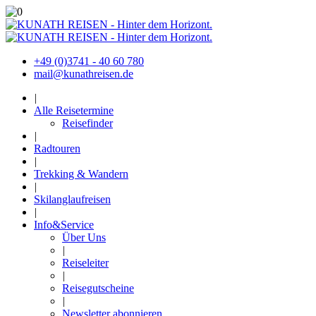
+49 (0)3741 - 40 60 780
mail@kunathreisen.de
|
Alle Reisetermine
Reisefinder
|
Radtouren
|
Trekking & Wandern
|
Skilanglaufreisen
|
Info&Service
Über Uns
|
Reiseleiter
|
Reisegutscheine
|
Newsletter abonnieren