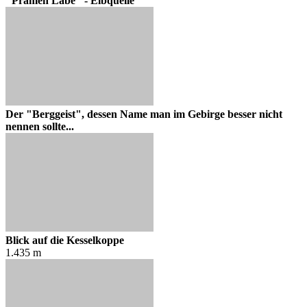
"Pramen Labe" - Elbquelle
Der "Berggeist", dessen Name man im Gebirge besser nicht
nennen sollte...
Blick auf die Kesselkoppe
1.435 m