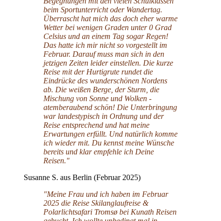
Begegnungen mit den vielen Schulklassen
beim Sportunterricht oder Wandertag.
Überrascht hat mich das doch eher warme
Wetter bei wenigen Graden unter 0 Grad
Celsius und an einem Tag sogar Regen!
Das hatte ich mir nicht so vorgestellt im
Februar. Darauf muss man sich in den
jetzigen Zeiten leider einstellen. Die kurze
Reise mit der Hurtigrute rundet die
Eindrücke des wunderschönen Nordens
ab. Die weißen Berge, der Sturm, die
Mischung von Sonne und Wolken -
atemberaubend schön! Die Unterbringung
war landestypisch in Ordnung und der
Reise entsprechend und hat meine
Erwartungen erfüllt. Und natürlich komme
ich wieder mit. Du kennst meine Wünsche
bereits und klar empfehle ich Deine
Reisen."
Susanne S. aus Berlin (Februar 2025)
"Meine Frau und ich haben im Februar
2025 die Reise Skilanglaufreise &
Polarlichtsafari Tromsø bei Kunath Reisen
gebucht. Ich wollte unbedingt mal in