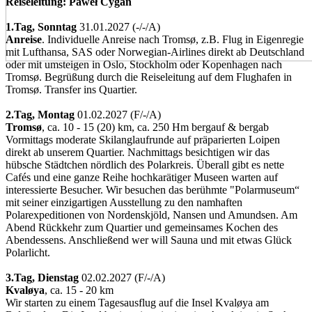
Reiseleitung: Paweł Cygan
1.Tag,
Sonntag
31.01.2027 (-/­-/­A)
Anreise
. Individuelle Anreise nach Tromsø, z.B. Flug in Eigenregie
mit Lufthansa, SAS oder Norwegian-Airlines direkt ab Deutschland
oder mit umsteigen in Oslo, Stockholm oder Kopenhagen nach
Tromsø. Begrüßung durch die Reiseleitung auf dem Flughafen in
Tromsø. Transfer ins Quartier.
2.Tag,
Montag
01.02.2027 (F/­-/­A)
Tromsø
, ca. 10 - 15 (20) km, ca. 250 Hm bergauf & bergab
Vormittags moderate Skilanglaufrunde auf präparierten Loipen
direkt ab unserem Quartier. Nachmittags besichtigen wir das
hübsche Städtchen nördlich des Polarkreis. Überall gibt es nette
Cafés und eine ganze Reihe hochkarätiger Museen warten auf
interessierte Besucher. Wir besuchen das berühmte "Polarmuseum“
mit seiner einzigartigen Ausstellung zu den namhaften
Polarexpeditionen von Nordenskjöld, Nansen und Amundsen. Am
Abend Rückkehr zum Quartier und gemeinsames Kochen des
Abendessens. Anschließend wer will Sauna und mit etwas Glück
Polarlicht.
3.Tag,
Dienstag
02.02.2027 (F/­-/­A)
Kvaløya
, ca. 15 - 20 km
Wir starten zu einem Tagesausflug auf die Insel Kvaløya am