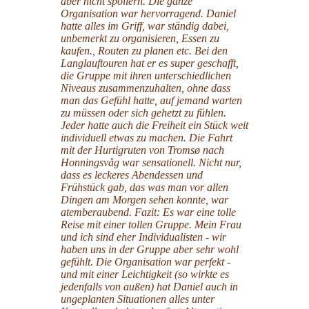
aber nicht spoilern. Die ganze
Organisation war hervorragend. Daniel
hatte alles im Griff, war ständig dabei,
unbemerkt zu organisieren, Essen zu
kaufen., Routen zu planen etc. Bei den
Langlauftouren hat er es super geschafft,
die Gruppe mit ihren unterschiedlichen
Niveaus zusammenzuhalten, ohne dass
man das Gefühl hatte, auf jemand warten
zu müssen oder sich gehetzt zu fühlen.
Jeder hatte auch die Freiheit ein Stück weit
individuell etwas zu machen. Die Fahrt
mit der Hurtigruten von Tromsø nach
Honningsvåg war sensationell. Nicht nur,
dass es leckeres Abendessen und
Frühstück gab, das was man vor allen
Dingen am Morgen sehen konnte, war
atemberaubend. Fazit: Es war eine tolle
Reise mit einer tollen Gruppe. Mein Frau
und ich sind eher Individualisten - wir
haben uns in der Gruppe aber sehr wohl
gefühlt. Die Organisation war perfekt -
und mit einer Leichtigkeit (so wirkte es
jedenfalls von außen) hat Daniel auch in
ungeplanten Situationen alles unter