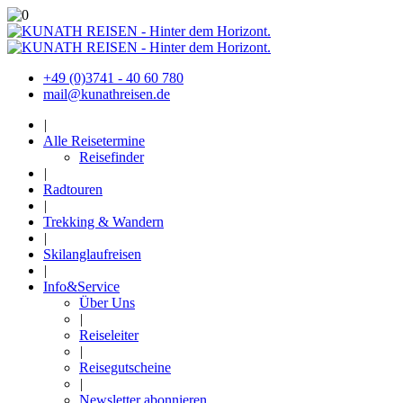
+49 (0)3741 - 40 60 780
mail@kunathreisen.de
|
Alle Reisetermine
Reisefinder
|
Radtouren
|
Trekking & Wandern
|
Skilanglaufreisen
|
Info&Service
Über Uns
|
Reiseleiter
|
Reisegutscheine
|
Newsletter abonnieren