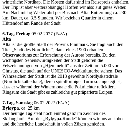
winterliche Nordkap. Die Kosten dafür sind im Reisepreis enthalten.
Der Trip ist aber wetterabhängig! Hoffen wir also auf gutes Wetter.
Am Nachmittag Weiterfahrt per Bus nach Alta. Entfernung ca. 230
km. Dauer, ca. 3,5 Stunden. Wir beziehen Quartier in einem
Hüttendorf am Rande der Stadt.
6.Tag,
Freitag
05.02.2027 (F/­-/­A)
Alta
Alta ist die größte Stadt der Provinz Finnmark. Sie trägt auch den
Titel „Stadt des Nordlichts“, dank eines 1900 erbauten
Observatoriums zur Erforschung der Aurora borealis. Zu den
wichtigsten Sehenswürdigkeiten der Stadt gehören die
Felszeichnungen von „Hjemmeluft“ aus der Zeit um 5.000 vor
Christus, die auch auf der UNESCO-Weltkulturerbe stehen. Das
Wahrzeichen der Stadt ist die 2013 geweihte Nordlyskatedrale
(Nordlichtkathedrale), deren spiralförmiger Turm so angelegt ist,
dass er während der Wintermonate die Polarlichter reflektiert.
Ringsum die Stadt gibt es zahlreiche gut präparierte Loipen.
7.Tag,
Samstag
06.02.2027 (F/­-/­A)
Byløypa
, ca. 25 km
Der heutige Tag steht noch einmal ganz im Zeichen des
Skilanglaufs. Auf der „Byløypa-Runde“ können wir uns austoben
und die herrliche Landschaft in vollen Zügen genießen.