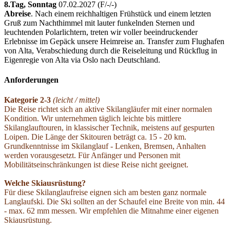
8.Tag,
Sonntag
07.02.2027 (F/­-/­-)
Abreise
. Nach einem reichhaltigen Frühstück und einem letzten
Gruß zum Nachthimmel mit lauter funkelnden Sternen und
leuchtenden Polarlichtern, treten wir voller beeindruckender
Erlebnisse im Gepäck unsere Heimreise an. Transfer zum Flughafen
von Alta, Verabschiedung durch die Reiseleitung und Rückflug in
Eigenregie von Alta via Oslo nach Deutschland.
Anforderungen
Kategorie 2-3
(leicht /­ mittel)
Die Reise richtet sich an aktive Skilangläufer mit einer normalen
Kondition. Wir unternehmen täglich leichte bis mittlere
Skilanglauftouren, in klassischer Technik, meistens auf gespurten
Loipen. Die Länge der Skitouren beträgt ca. 15 - 20 km.
Grundkenntnisse im Skilanglauf - Lenken, Bremsen, Anhalten
werden vorausgesetzt. Für Anfänger und Personen mit
Mobilitätseinschränkungen ist diese Reise nicht geeignet.
Welche Skiausrüstung?
Für diese Skilanglaufreise eignen sich am besten ganz normale
Langlaufski. Die Ski sollten an der Schaufel eine Breite von min. 44
- max. 62 mm messen. Wir empfehlen die Mitnahme einer eigenen
Skiausrüstung.