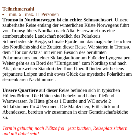
Teilnehmerzahl
min. 6 - max. 11 Personen
Tromsø in Nordnorwegen ist ein echter Sehnsuchtsort
. Unsere
zauberhafte Reise entlang der winterlichen Küste Norwegens führt
von Tromsø übers Nordkap nach Alta. Es erwartet uns eine
atemberaubende Landschaft nördlich des Polarkreis.
Schneebedeckte Berge, schmale Fjorde und das magische Leuchten
des Nordlichts sind die Zutaten dieser Reise. Wir starten in Tromsø,
dem "Tor zur Arktis" mit einem Besuch des berühmten
Polarmuseums und einer Skilanglauftour am Fuße der Lyngenalpen.
Weiter geht es an Bord der "Hurtigruten" zum Nordkap und nach
Alta, dem zweiten Standort der Tour. Überall finden wir bestens
präparierte Loipen und mit etwas Glück das mystische Polarlicht am
sternenklaren Nachthimmel.
Unsere Quartiere
auf dieser Reise befinden sich in typischen
Hüttendörfern. Die Hütten sind beheizt und haben fließend
Warmwasser. Je Hütte gibt es 1 Dusche und WC sowie 2
Schlafzimmer für 4 Personen. Die Mahlzeiten, Frühstück und
Abendessen, bereiten wir zusammen in einer Gemeinschaftsküche
zu.
Termin gebucht, noch Plätze frei - jetzt buchen, Reiseplatz sichern
und mit dabei sein!