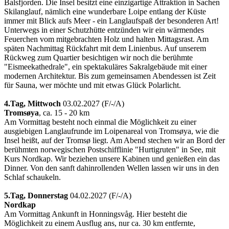
Balsfjorden. Die Insel besitzt eine einzigartige Attraktion in Sachen
Skilanglauf, nämlich eine wunderbare Loipe entlang der Küste
immer mit Blick aufs Meer - ein Langlaufspaß der besonderen Art!
Unterwegs in einer Schutzhütte entzünden wir ein wärmendes
Feuerchen vom mitgebrachten Holz und halten Mittagsrast. Am
späten Nachmittag Rückfahrt mit dem Linienbus. Auf unserem
Rückweg zum Quartier besichtigen wir noch die berühmte
"Eismeekathedrale", ein spektakuläres Sakralgebäude mit einer
modernen Architektur. Bis zum gemeinsamen Abendessen ist Zeit
für Sauna, wer möchte und mit etwas Glück Polarlicht.
4.Tag,
Mittwoch
03.02.2027 (F/­-/­A)
Tromsøya
, ca. 15 - 20 km
Am Vormittag besteht noch einmal die Möglichkeit zu einer
ausgiebigen Langlaufrunde im Loipenareal von Tromsøya, wie die
Insel heißt, auf der Tromsø liegt. Am Abend stechen wir an Bord der
berühmten norwegischen Postschifflinie "Hurtigruten" in See, mit
Kurs Nordkap. Wir beziehen unsere Kabinen und genießen ein das
Dinner. Von den sanft dahinrollenden Wellen lassen wir uns in den
Schlaf schaukeln.
5.Tag,
Donnerstag
04.02.2027 (F/­-/­A)
Nordkap
Am Vormittag Ankunft in Honningsvåg. Hier besteht die
Möglichkeit zu einem Ausflug ans, nur ca. 30 km entfernte,